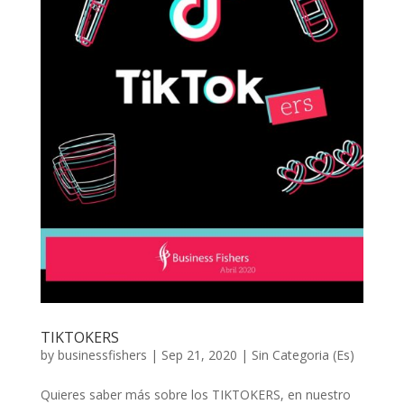
TIKTOKERS
by
businessfishers
|
Sep 21, 2020
|
Sin Categoria (Es)
Quieres saber más sobre los TIKTOKERS, en nuestro